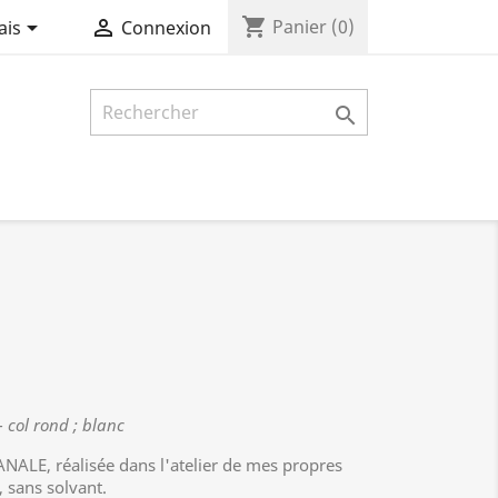
shopping_cart


Panier
(0)
ais
Connexion

- col rond ; blanc
NALE, réalisée dans l'atelier de mes propres
, sans solvant.