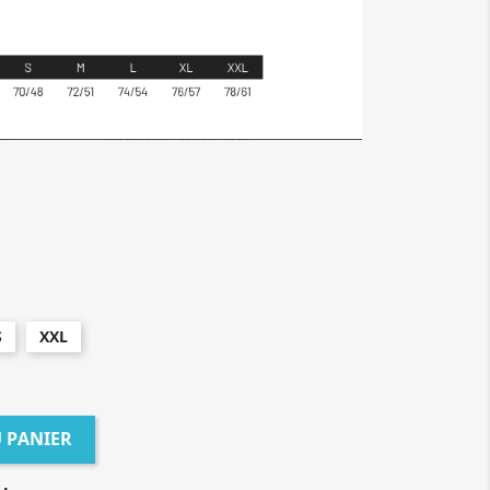
S
XXL
 PANIER