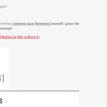
spun
 hommes
comme aux femmes
(conseil : pour les
essous)
l'Atelier La Mer à Boire ©