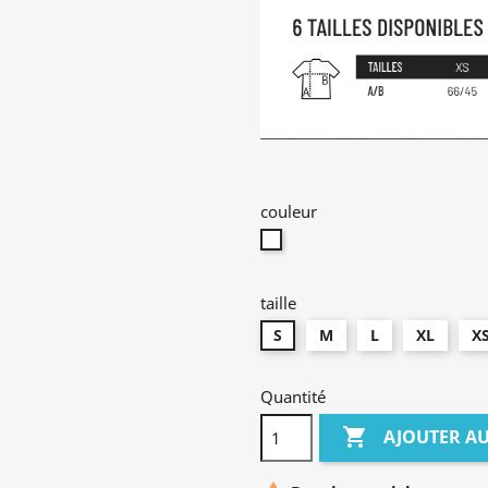
couleur
blanc
taille
S
M
L
XL
X
Quantité

AJOUTER AU