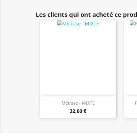
Les clients qui ont acheté ce pro
Aperçu rapide

Méduse - MIXTE
32,00 €