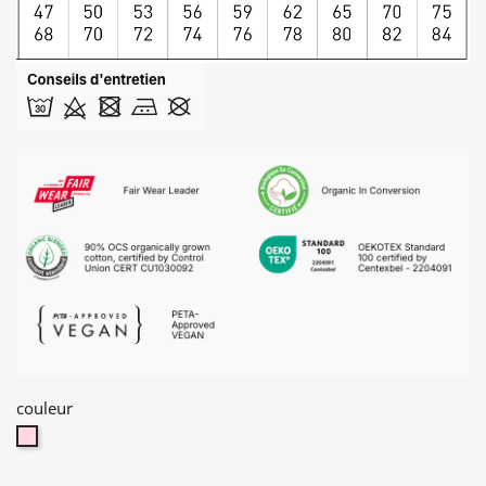
couleur
rose
doux