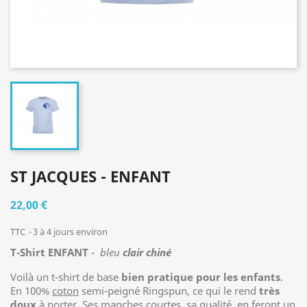
ST JACQUES - ENFANT
22,00 €
TTC
3 à 4 jours environ
T-Shirt ENFANT
-
bleu
clair chiné
Voilà un t-shirt de base
bien pratique pour les enfants
.
En 100%
coton
semi-peigné Ringspun, ce qui le rend
très
doux
à porter. Ses manches courtes, sa qualité, en feront un