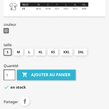
couleur
gris
chiné
taille
S
M
L
XL
XS
XXL
3XL
Quantité

AJOUTER AU PANIER

en stock
Partager