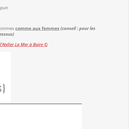
spun
 hommes
comme aux femmes
(conseil : pour les
essous)
l'Atelier La Mer à Boire ©