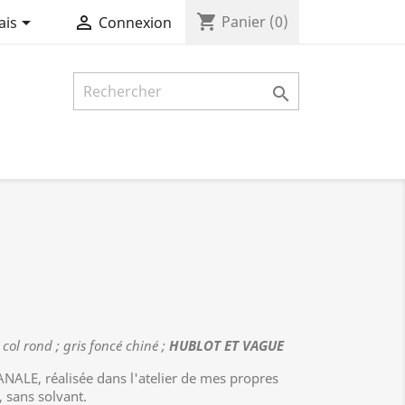
shopping_cart


Panier
(0)
ais
Connexion

- col rond ; gris foncé chiné ;
HUBLOT ET VAGUE
NALE, réalisée dans l'atelier de mes propres
, sans solvant.