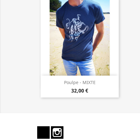
Aperçu rapide

Poulpe - MIXTE
32,00 €
Facebook
Instagram