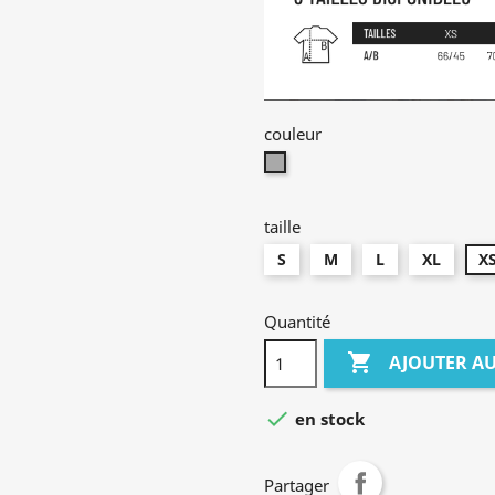
couleur
gris
chiné
taille
S
M
L
XL
X
Quantité

AJOUTER AU

en stock
Partager